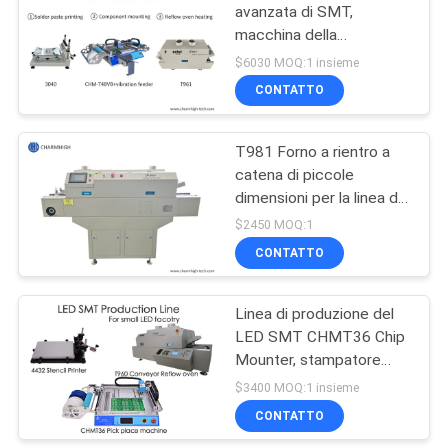
avanzata di SMT,
macchina della
stampante/CHMT48VB
$6030 MOQ:1 insieme
Pnp di 3040
CONTATTO
stampini/forno T961 di
riflusso
T981 Forno a rientro a
catena di piccole
dimensioni per la linea di
produzione SMT BGA
$2450 MOQ:1
CONTATTO
Linea di produzione del
LED SMT CHMT36 Chip
Mounter, stampatore
dello stampino, forno
$3400 MOQ:1 insieme
T960 di riflusso, per la
CONTATTO
piccola fabbrica