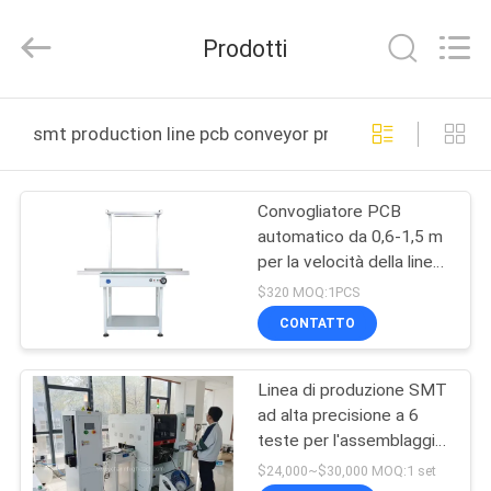
2016
-
2026
Prodotti
CHARMHIGH
TECHNOLOGY
LIMITED.
All
CASA
Rights
Reserved.
smt production line pcb conveyor produzione online
PRODOTTI
Convogliatore PCB
automatico da 0,6-1,5 m
VIDEO
per la velocità della linea
di produzione SMT
$320 MOQ:1PCS
regolabile
SU
CONTATTO
DI
Linea di produzione SMT
NOI
ad alta precisione a 6
teste per l'assemblaggio
VISITA
efficiente dei PCB
$24,000~$30,000 MOQ:1 set