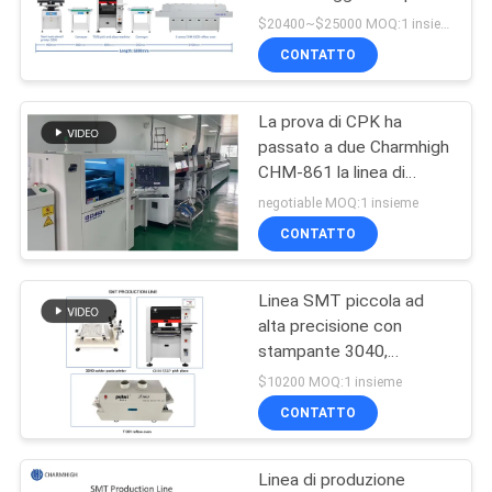
PCB PCBA
$20400~$25000 MOQ:1 insieme
Manufacturing
MAPPA
CONTATTO
DEL
La prova di CPK ha
SITO
passato a due Charmhigh
CHM-861 la linea di
produzione completa di
POLITICA
negotiable MOQ:1 insieme
SMT IPC9850 26000cph
CONTATTO
SULLA
PRIVACY
Linea SMT piccola ad
alta precisione con
stampante 3040,
montatore CHM-551 e
$10200 MOQ:1 insieme
forno T961
CONTATTO
Linea di produzione