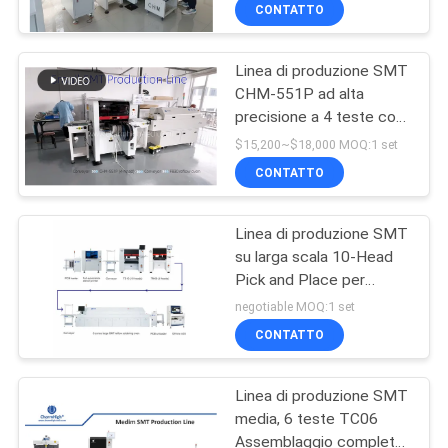
ALLA
CONTATTO
FABBRICA
Linea di produzione SMT
CHM-551P ad alta
CONTROLLO
precisione a 4 teste con
DELLA
forno a reflusso a 4 zone
$15,200~$18,000 MOQ:1 set
per l'assemblaggio di
QUALITÀ
CONTATTO
PCB
Linea di produzione SMT
CONTATTACI
su larga scala 10-Head
Pick and Place per
NOTIZIA
l'assemblaggio di PCB
negotiable MOQ:1 set
nell'industria elettronica
CONTATTO
SHOPPING
Linea di produzione SMT
ON
media, 6 teste TC06
LINE
Assemblaggio completo