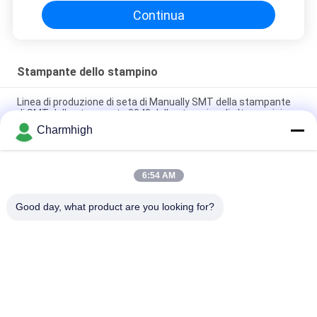
Continua
Stampante dello stampino
Linea di produzione di seta di Manually SMT della stampante
di SMT della stampante 3040 dello stampino di alta precisione
Charmhigh
La lega per saldatura automatica dei semi incolla la
stampante 3250, la stampatrice dello schermo 320*500mm
6:54 AM
E6 Stampante SMT Automatica Completa per Pasta Saldante
600x350mm Macchina per Serigrafia
Good day, what product are you looking for?
Categorie popolari
Tutti
Scelta Di SMT E 
Linea Di Produzione 
Macchina Del Posto
Di SMT