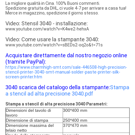
La migliore qualità in Cina. 100% Buoni commenti.
Spedizione gratuita da DHL, ci vuole 4-7 per arrivare a casa tua!
Merce in magazzino, spedizione il giorno stesso.
Video: Stensil 3040 - installazione:
www.youtube.com/watch?v=K4we2-hehxA
Video: Come usare la stampante 3040:
www.youtube.com/watch?v=sBEDs2-oq2o&t=71s
Acquistare direttamente dal nostro negozio online
(tramite PayPal):
https://www.charmhigh-smt.com/sale-446508-high-precision-
stencil-printer-3040-smt-manual-solder-paste-printer-silk-
screen-printer.htm
3040 scarica del catalogo della stampante:
Stampa
a stencil ad alta precisione 3040.pdf
Stampa a stencil di alta precisione 3040 Parametri:
Dimensioni del tavolo di
300*400 mm
lavoro
Dimensione di stampa
250*400 mm
Dimensione massima del
370*470 mm
telaio netto