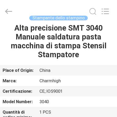
2016
-
2026
CHARMHIGH
TECHNOLOGY
Stampante dello stampino
LIMITED.
All
Alta precisione SMT 3040
CASA
Rights
Reserved.
Manuale saldatura pasta
PRODOTTI
macchina di stampa Stensil
Stampatore
VIDEO
Place of Origin:
China
SU
Marca:
Charmhigh
DI
Certificazione:
CE; IOS9001
NOI
Model Number:
3040
VISITA
Quantità di
1 PCS