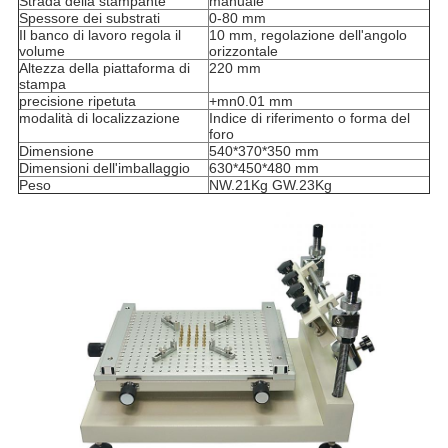
Strada della stampante
manuale
Spessore dei substrati
0-80 mm
Il banco di lavoro regola il
10 mm, regolazione dell'angolo
volume
orizzontale
Altezza della piattaforma di
220 mm
stampa
precisione ripetuta
+mn0.01 mm
modalità di localizzazione
Indice di riferimento o forma del
foro
Dimensione
540*370*350 mm
Dimensioni dell'imballaggio
630*450*480 mm
Peso
NW.21Kg GW.23Kg