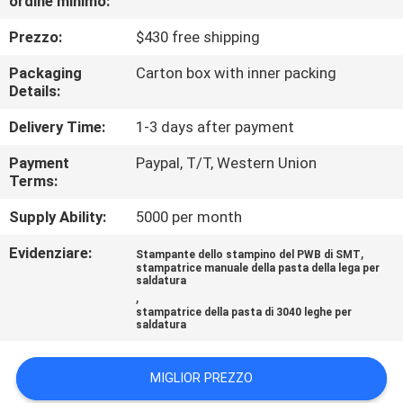
ordine minimo:
ALLA
Prezzo:
$430 free shipping
FABBRICA
Packaging
Carton box with inner packing
Details:
CONTROLLO
DELLA
Delivery Time:
1-3 days after payment
QUALITÀ
Payment
Paypal, T/T, Western Union
Terms:
CONTATTACI
Supply Ability:
5000 per month
Evidenziare:
,
Stampante dello stampino del PWB di SMT
stampatrice manuale della pasta della lega per
NOTIZIA
saldatura
,
stampatrice della pasta di 3040 leghe per
saldatura
SHOPPING
ON
MIGLIOR PREZZO
LINE