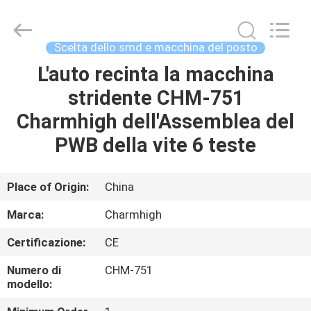
2016
-
2026
CHARMHIGH
TECHNOLOGY
Scelta dello smd e macchina del posto
LIMITED.
All
L'auto recinta la macchina
CASA
Rights
Reserved.
stridente CHM-751
PRODOTTI
Charmhigh dell'Assemblea del
PWB della vite 6 teste
VIDEO
Place of Origin:
China
SU
Marca:
Charmhigh
DI
Certificazione:
CE
NOI
Numero di
CHM-751
modello:
VISITA