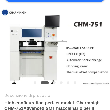
MAPPA
DEL
SITO
POLITICA
SULLA
PRIVACY
Descrizione di prodotto
High configuration perfect model. Charmhigh
CHM-751
Advanced S
MT macchinario per il