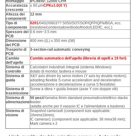
montaggio
IPC9850: 12000 CPH
Accuratezza
± 60 μm
CPK≥1.0
(
X Y
)
crescente
Altezza dei
12 mm
componenti
Tipo di
0201
/0402/0603?? 5050/SOT/SOP/QFP/QFN/BGA, ecc.
componente
(resistore/condensatore/diodo/triodo/LED/IC, ecc.)
Spessore del
0.6 mm~3.5 mm
PCB
Dimensione
400 mm ((L) x 350 mm ((W)
del PCB
Trasporto di
3-section-rail automatic conveying
PCB
Cambio
Cambio automatico dell'ugello (libreria di ugelli a 19 fori)
dell'ugello
Sistema di
Calcolatori industriali integrati (sistema Windows)
controllo
dotato di monitor, tastiera e mouse
Sistema di
X&Y axis driven by servo motors (Y axis by double motors);
guida
adopting flexible S-curve acceleration and deceleration
(accelerazione e decelerazione a curva S flessibile)
Sistema di
Screw a sfera + guida lineare (asse Y con doppie viti)
trasmissione
Sistema di
50 pezzi
Yamaha 8mm standard pneumatico/elettrico stacks
alimentazione
feeder
(adatta anche per il vassoio IC e l'alimentatore a bastone)
Sistema di
Snapshot camerax6 (component size applicable:
visione
16mmx16mm);
IC camerax1 (component size applicable: 36 mmx36 mm);
Mark camera x 2