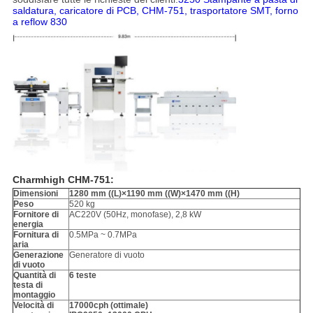
saldatura, caricatore di PCB, CHM-751, trasportatore SMT, forno
a reflow 830
Charmhigh CHM-751:
Dimensioni
1280 mm ((L)
×
1190 mm ((W)
×
1470 mm ((H)
Peso
520 kg
Fornitore di
AC220V (50Hz, monofase), 2,8 kW
energia
Fornitura di
0.5MPa ~ 0.7MPa
aria
Generazione
Generatore di vuoto
di vuoto
Quantità di
6 teste
testa di
montaggio
Velocità di
17000cph (ottimale)