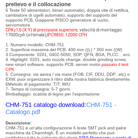
prelievo e il collocazione
6 Teste 50 alimentatori, binari automatici, doppia vite di rettifica,
cambiatore di ugelli automatici, supporto del supporto del
supporto PCB, Giappone PISCO generatore di vuoto,
servomotore
CPK≥1,0 (X Y) di precisione superiore
, velocità di montaggio
17000cph (ottimale),
IPC9850: 12000 CPH
1. Numero modello: CHM-751
2. Superficie massima del PCB: 400 mm ((L) * 350 mm ((W)
3.
Componente: 0201, 0402-5050, SOP, QFN, BGA, PLCC... ecc.
4. Highlight: 0201, auto nozzle change, double grinding screw,
new smart software, supporto PCB, server motor,
passato il test
CPK
5. Consegna: via aerea / via mare (FOB, CIF, DDU, DDP...etc) o
EXW, puoi organizzare il ritiro dalla nostra fabbrica direttamente.
6Metodo di pagamento: T/T; W/U
7- Tempo di consegna: 5-7 giorni
8Imballaggio: scatola di legno per l'esportazione
CHM-751 catalogo download:
CHM-751 -
Catalogo.pdf
Descrizione:
CHM-751 è un'alta configurazione 6 teste SMT pick and palce
macchina da Charmhigh, È un modello perfetto che può
soddisfare tutte le richieste dei clienti.
3250 Stampante a pasta di