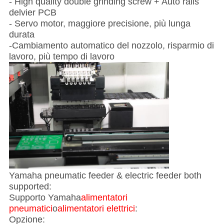
- High quality double grinding screw + Auto rails
delvier PCB
- Servo motor, maggiore precisione, più lunga
durata
-Cambiamento automatico del nozzolo, risparmio di
lavoro, più tempo di lavoro
Yamaha pneumatic feeder & electric feeder both
supported:
Supporto Yamaha
alimentatori
pneumatici
o
alimentatori elettrici
:
Opzione: