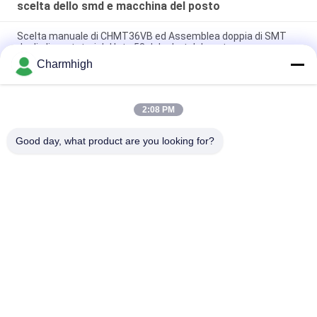
scelta dello smd e macchina del posto
Scelta manuale di CHMT36VB ed Assemblea doppia di SMT
degli alimentatori del lato 58 del robot del posto
Charmhigh
2 scelta degli alimentatori CHMT48VB Benchtop SMD delle
teste 58 e robot tutto del posto in un Chip Mounter
2:08 PM
Compatto Industrial SMD Pick and Place Machine TC06 Chip
Mounter per la linea di assemblaggio PCB
Good day, what product are you looking for?
Categorie popolari
Tutti
Scelta Di SMT E 
Linea Di Produzione 
Macchina Del Posto
Di SMT
Stampante Dello 
Forno Di Riflusso Di 
Stampino
SMT
Piccola Macchina Di 
Alimentatore Di SMT
SMT