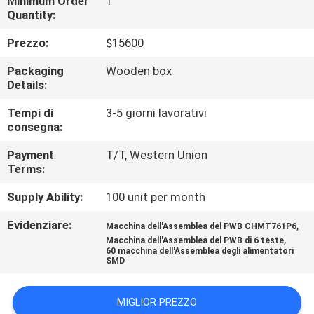
Minimum Order
1
ALLA
Quantity:
FABBRICA
Prezzo:
$15600
Packaging
Wooden box
CONTROLLO
Details:
DELLA
Tempi di
3-5 giorni lavorativi
QUALITÀ
consegna:
Payment
T/T, Western Union
CONTATTACI
Terms:
Supply Ability:
100 unit per month
NOTIZIA
Evidenziare:
,
Macchina dell'Assemblea del PWB CHMT761P6
,
Macchina dell'Assemblea del PWB di 6 teste
60 macchina dell'Assemblea degli alimentatori
SHOPPING
SMD
ON
MIGLIOR PREZZO
LINE