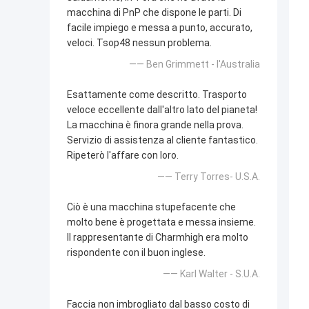
macchina di PnP che dispone le parti. Di
facile impiego e messa a punto, accurato,
veloci. Tsop48 nessun problema.
—— Ben Grimmett - l'Australia
Esattamente come descritto. Trasporto
veloce eccellente dall'altro lato del pianeta!
La macchina è finora grande nella prova.
Servizio di assistenza al cliente fantastico.
Ripeterò l'affare con loro.
—— Terry Torres- U.S.A.
Ciò è una macchina stupefacente che
molto bene è progettata e messa insieme.
Il rappresentante di Charmhigh era molto
rispondente con il buon inglese.
—— Karl Walter - S.U.A.
Faccia non imbrogliato dal basso costo di