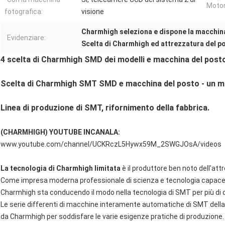
Motor
fotografica:
visione
Charmhigh seleziona e dispone la macchin
Evidenziare:
Scelta di Charmhigh ed attrezzatura del p
4 scelta di Charmhigh SMD dei modelli e macchina del post
Scelta di Charmhigh SMT SMD e macchina del posto - un mod
Linea di produzione di SMT, rifornimento della fabbrica.
(CHARMHIGH) YOUTUBE INCANALA:
www.youtube.com/channel/UCKRczL5Hywx59M_2SWGJOsA/videos
La tecnologia di Charmhigh limitata
è il produttore ben noto dell'att
Come impresa moderna professionale di scienza e tecnologia capace de
Charmhigh sta conducendo il modo nella tecnologia di SMT per più di d
Le serie differenti di macchine interamente automatiche di SMT della
da Charmhigh per soddisfare le varie esigenze pratiche di produzione.