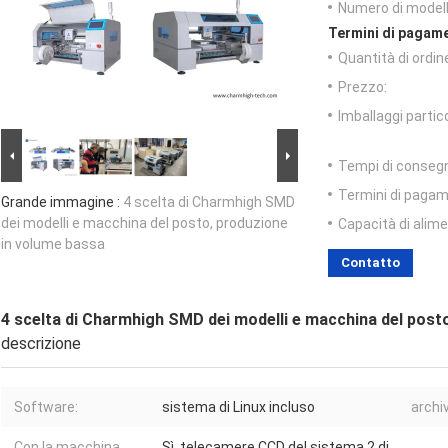
Numero di modell
Termini di pagame
Quantità di ordin
Prezzo:
Imballaggi partico
Tempi di conseg
Termini di pagam
Grande immagine :
4 scelta di Charmhigh SMD
dei modelli e macchina del posto, produzione
Capacità di alim
in volume bassa
Contatto
4 scelta di Charmhigh SMD dei modelli e macchina del post
descrizione
Software:
sistema di Linux incluso
archiv
Con la macchina
Sì, telecamere CCD del sistema 2 di