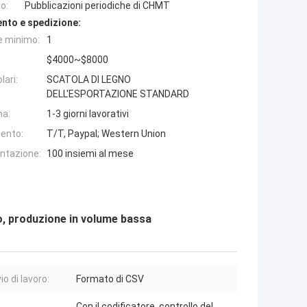
o:
Pubblicazioni periodiche di CHMT
nto e spedizione:
e minimo:
1
$4000~$8000
lari:
SCATOLA DI LEGNO
DELL'ESPORTAZIONE STANDARD
na:
1-3 giorni lavorativi
ento:
T/T, Paypal; Western Union
entazione:
100 insiemi al mese
o, produzione in volume bassa
io di lavoro:
Formato di CSV
Con il codificatore. controllo del