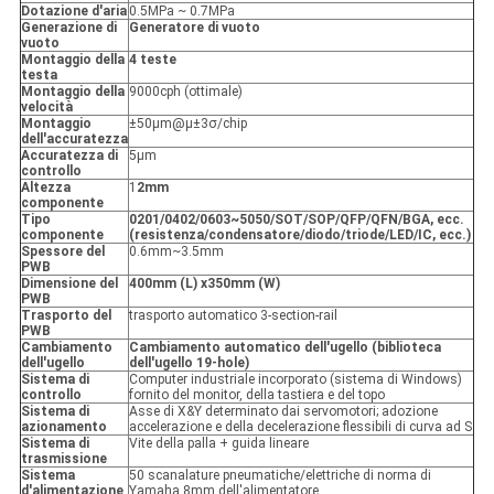
Dotazione d'aria
0.5MPa ~ 0.7MPa
Generazione di
Generatore di vuoto
vuoto
Montaggio della
4 teste
testa
Montaggio della
9000cph (ottimale)
velocità
Montaggio
±50μm@μ±3σ/chip
dell'accuratezza
Accuratezza di
5μm
controllo
Altezza
1
2mm
componente
Tipo
0201/0402/0603~5050/SOT/SOP/QFP/QFN/BGA, ecc.
componente
(resistenza/condensatore/diodo/triode/LED/IC, ecc.)
Spessore del
0.6mm~3.5mm
PWB
Dimensione del
400mm (L) x350mm (W)
PWB
Trasporto del
trasporto automatico 3-section-rail
PWB
Cambiamento
Cambiamento automatico dell'ugello (biblioteca
dell'ugello
dell'ugello 19-hole)
Sistema di
Computer industriale incorporato (sistema di Windows)
controllo
fornito del monitor, della tastiera e del topo
Sistema di
Asse di X&Y determinato dai servomotori; adozione
azionamento
accelerazione e della decelerazione flessibili di curva ad S
Sistema di
Vite della palla + guida lineare
trasmissione
Sistema
50 scanalature pneumatiche/elettriche di norma di
d'alimentazione
Yamaha 8mm dell'alimentatore