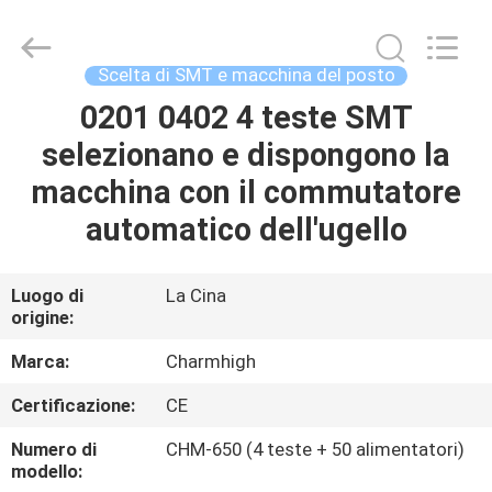
2016
-
2026
CHARMHIGH
TECHNOLOGY
Scelta di SMT e macchina del posto
LIMITED.
All
0201 0402 4 teste SMT
CASA
Rights
Reserved.
selezionano e dispongono la
PRODOTTI
macchina con il commutatore
automatico dell'ugello
VIDEO
Luogo di
La Cina
origine:
SU
DI
Marca:
Charmhigh
NOI
Certificazione:
CE
Numero di
CHM-650 (4 teste + 50 alimentatori)
VISITA
modello: