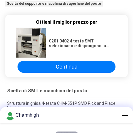
Scelta del supporto e macchina di superficie del posto
Ottieni il miglior prezzo per
0201 0402 4 teste SMT
selezionano e dispongono la
macchina con il commutatore
automatico dell'ugello
Continua
Scelta di SMT e macchina del posto
Struttura in ghisa 4-testa CHM-551P SMD Pick and Place
Machine
Charmhigh
Modulo TC06 di precisione elevata con design stretto,
macchina SMT pick and place, 6 teste, supporta 01005