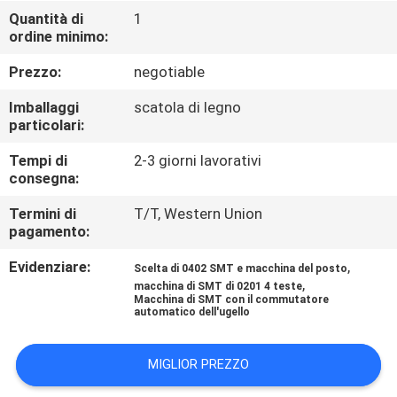
ALLA
Quantità di
1
ordine minimo:
FABBRICA
Prezzo:
negotiable
CONTROLLO
Imballaggi
scatola di legno
DELLA
particolari:
QUALITÀ
Tempi di
2-3 giorni lavorativi
consegna:
CONTATTACI
Termini di
T/T, Western Union
pagamento:
Evidenziare:
,
NOTIZIA
Scelta di 0402 SMT e macchina del posto
,
macchina di SMT di 0201 4 teste
Macchina di SMT con il commutatore
automatico dell'ugello
SHOPPING
ON
MIGLIOR PREZZO
LINE