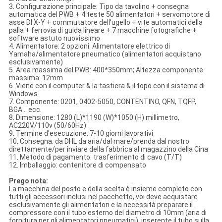
3. Configurazione principale: Tipo da tavolino + consegna
automatica del PWB + 4 teste 50 alimentatori + servomotore di
asse DI X-Y + commutatore dell'ugello + vite automatici della
palla + ferrovia di guida lineare + 7 macchine fotografiche +
software astuto nuovissimo
4. Alimentatore: 2 opzioni: Alimentatore elettrico di
Yamaha/alimentatore pneumatico (alimentatori acquistano
esclusivamente)
5. Area massima del PWB: 400*350mm; Altezza componente
massima: 12mm
6. Viene con il computer & la tastiera & il topo con il sistema di
Windows
7. Componente: 0201, 0402-5050, CONTENTINO, QFN, TQFP,
BGA… ecc.
8. Dimensione: 1280 (L)*1190 (W)*1050 (H) millimetro,
AC220V/110v (50/60Hz)
9. Termine d'esecuzione: 7-10 giorni lavorativi
10. Consegna: da DHL da aria/dal mare/prenda dal nostro
direttamente/per inviare della fabbrica al magazzino della Cina
11. Metodo di pagamento: trasferimento di cavo (T/T)
12. Imballaggio: contenitore di compensato
Prego nota:
La macchina del posto e della scelta è insieme completo con
tutti gli accessori inclusi nel pacchetto, voi deve acquistare
esclusivamente gli alimentatori e la necessità preparare il
compressore con il tubo esterno del diametro di 10mm (aria di
fornitura per gli alimentatori pneumatici), inserente il tubo sulla