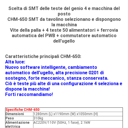
Scelta di SMT delle teste del genio 4 e macchina del
posto
CHM-650 SMT da tavolino selezionano e dispongono
la macchina
Vite della palla + 4 teste 50 alimentatori + ferrovia
automatica del PWB + commutatore automatico
dell'ugello
Caratteristiche principali CHM-650:
Alta luce:
Nuovo software intelligente, cambiamento
automatico dell'ugello, alta precisione 0201 di
sostegno, forte meccanico, stanza conservata.
Ciò è teste più alte di una configurazione 4 seleziona e
dispone la macchina!
Forti raccomandiamo!
Specifiche CHM-650
Dimensioni
1280mm (L) x1190mm (W) x1050mm (H)
Peso
310kg
Alimentazione
AC220V/110V (50Hz, 1 fase), 2.1kW
elettrica