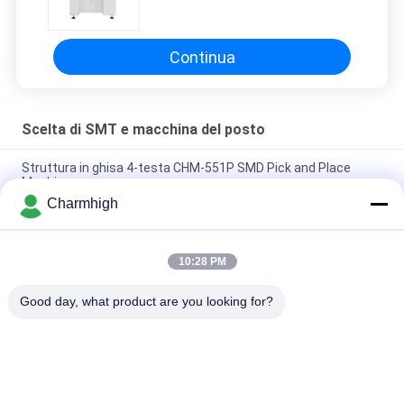
scelta e del posto del PWB
Continua
Scelta di SMT e macchina del posto
Struttura in ghisa 4-testa CHM-551P SMD Pick and Place
Machine
Charmhigh
Modulo TC06 di precisione elevata con design stretto,
macchina SMT pick and place, 6 teste, supporta 01005
10:28 PM
Charmhigh TM08 Macchina per il posizionamento del
montatore di chip SMT di produzione PCBA CPK≥1.0
Good day, what product are you looking for?
Categorie popolari
Tutti
Scelta Di SMT E 
Linea Di Produzione 