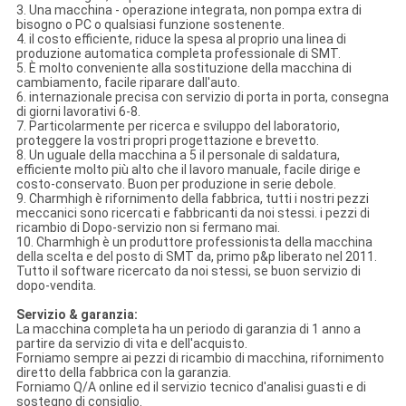
3. Una macchina - operazione integrata, non pompa extra di
bisogno o PC o qualsiasi funzione sostenente.
4. il costo efficiente, riduce la spesa al proprio una linea di
produzione automatica completa professionale di SMT.
5. È molto conveniente alla sostituzione della macchina di
cambiamento, facile riparare dall'auto.
6. internazionale precisa con servizio di porta in porta, consegna
di giorni lavorativi 6-8.
7. Particolarmente per ricerca e sviluppo del laboratorio,
proteggere la vostri propri progettazione e brevetto.
8. Un uguale della macchina a 5 il personale di saldatura,
efficiente molto più alto che il lavoro manuale, facile dirige e
costo-conservato. Buon per produzione in serie debole.
9. Charmhigh è rifornimento della fabbrica, tutti i nostri pezzi
meccanici sono ricercati e fabbricanti da noi stessi. i pezzi di
ricambio di Dopo-servizio non si fermano mai.
10. Charmhigh è un produttore professionista della macchina
della scelta e del posto di SMT da, primo p&p liberato nel 2011.
Tutto il software ricercato da noi stessi, se buon servizio di
dopo-vendita.
Servizio & garanzia:
La macchina completa ha un periodo di garanzia di 1 anno a
partire da servizio di vita e dell'acquisto.
Forniamo sempre ai pezzi di ricambio di macchina, rifornimento
diretto della fabbrica con la garanzia.
Forniamo Q/A online ed il servizio tecnico d'analisi guasti e di
sostegno di consiglio.