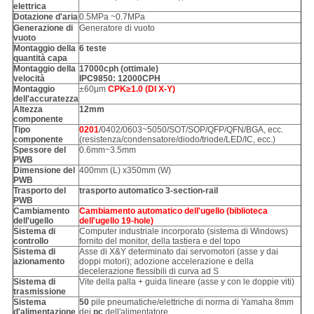
elettrica
Dotazione d'aria
0.5MPa ~0.7MPa
Generazione di
Generatore di vuoto
vuoto
Montaggio della
6 teste
quantità capa
Montaggio della
17000cph (ottimale)
velocità
IPC9850: 12000CPH
Montaggio
±60μm
CPK≥1.0 (DI X-Y)
dell'accuratezza
Altezza
12mm
componente
Tipo
0201
/0402/0603~5050/SOT/SOP/QFP/QFN/BGA, ecc.
componente
(resistenza/condensatore/diodo/triode/LED/IC, ecc.)
Spessore del
0.6mm~3.5mm
PWB
Dimensione del
400mm (L) x350mm (W)
PWB
Trasporto del
trasporto automatico 3-section-rail
PWB
Cambiamento
Cambiamento automatico dell'ugello (biblioteca
dell'ugello
dell'ugello 19-hole)
Sistema di
Computer industriale incorporato (sistema di Windows)
controllo
fornito del monitor, della tastiera e del topo
Sistema di
Asse di X&Y determinato dai servomotori (asse y dai
azionamento
doppi motori); adozione accelerazione e della
decelerazione flessibili di curva ad S
Sistema di
Vite della palla + guida lineare (asse y con le doppie viti)
trasmissione
Sistema
50
pile pneumatiche/elettriche di norma di Yamaha 8mm
d'alimentazione
dei
pc
dell'alimentatore