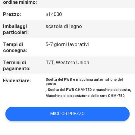
ordine minimo:
ALLA
FABBRICA
Prezzo:
$14000
Imballaggi
scatola di legno
CONTROLLO
particolari:
DELLA
Tempi di
5-7 giorni lavorativi
consegna:
QUALITÀ
Termini di
T/T, Western Union
pagamento:
CONTATTACI
Evidenziare:
Scelta del PWB e macchina automatiche del
posto
,
,
Scelta del PWB CHM-750 e macchina del posto
NOTIZIA
Macchina di disposizione dello smt CHM-750
SHOPPING
MIGLIOR PREZZO
ON
LINE