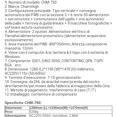
1.
Numero di modello: CHM-750
2. Marca: Charmhigh
3. Configurazione principale: Tipo verticale + consegna
automatica del PWB con la sezione 3 + 6 teste 50 alimentatori
+ servomotore + commutatore dell'ugello + vite automatici
della palla + ferrovia di guida lineare + 9 macchine fotografiche +
software astuto nuovissimo
4. Alimentatore: 2 opzioni: Alimentatore elettrico di
Yamaha/alimentatore pneumatico (alimentatori acquistano
esclusivamente)
5. Area massima del PWB: 400*350mm; Altezza componente
massima: 12mm
6. Viene con il computer & la tastiera & il topo con il sistema di
Windows
7. Componente: 0201, 0402-5050, CONTENTINO, QFN, TQFP,
BGA… ecc.
8. Dimensione: 1280 (L)*1190 (W)*1470 (H) millimetro,
AC220V/110v (50/60Hz)
9. Termine d'esecuzione: 7-10 giorni lavorativi
10. Consegna: da DHL da aria/dal mare/prenda dal nostro
direttamente/per inviare della fabbrica al magazzino della Cina
11. Metodo di pagamento: trasferimento di cavo (T/T)
12. Imballaggio: contenitore di compensato
Specifiche CHM-750:
Dimensioni
1280mm (L) ×1190mm(W) ×1470mm(H)
Peso
520kg
Alimentazione
AC220V (50Hz, monofase), 2.8kW