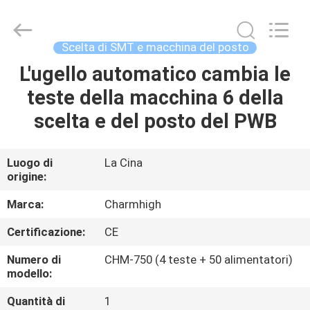
2016
-
2026
CHARMHIGH
TECHNOLOGY
Scelta di SMT e macchina del posto
LIMITED.
All
L'ugello automatico cambia le
CASA
Rights
Reserved.
teste della macchina 6 della
PRODOTTI
scelta e del posto del PWB
VIDEO
Luogo di
La Cina
origine:
SU
Marca:
Charmhigh
DI
Certificazione:
CE
NOI
Numero di
CHM-750 (4 teste + 50 alimentatori)
modello:
VISITA
Quantità di
1