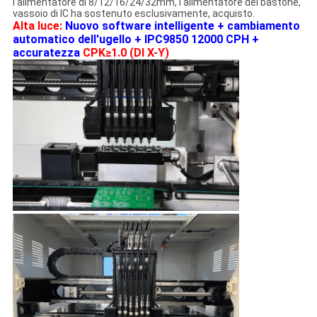
l'alimentatore di 8/12/16/24/32mm, l'alimentatore del bastone,
vassoio di IC ha sostenuto esclusivamente, acquisto.
Alta luce:
Nuovo software intelligente + cambiamento
automatico dell'ugello + IPC9850 12000 CPH +
accuratezza
CPK≥1.0 (DI X-Y)