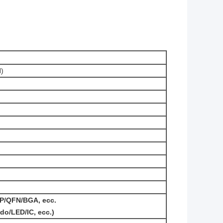
)
P/QFN/BGA, ecc.
do/LED/IC, ecc.)