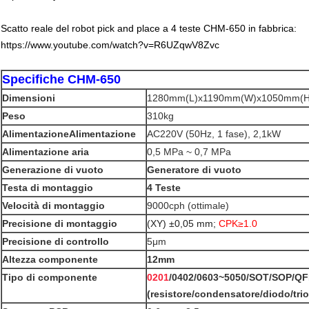
Scatto reale del robot pick and place a 4 teste CHM-650 in fabbrica:
https://www.youtube.com/watch?v=R6UZqwV8Zvc
Specifiche CHM-650
Dimensioni
1280mm(L)x1190mm(W)x1050mm(H
Peso
310kg
Alimentazione
Alimentazione
AC220V (50Hz, 1 fase), 2,1kW
Alimentazione aria
0,5 MPa ~ 0,7 MPa
Generazione di vuoto
Generatore di vuoto
Testa di montaggio
4 Teste
Velocità di montaggio
9000cph (ottimale)
Precisione di montaggio
(XY) ±0,05 mm;
CPK≥1.0
Precisione di controllo
5μm
Altezza componente
12mm
Tipo di componente
0201
/0402/0603~5050/SOT/SOP/QF
(resistore/condensatore/diodo/trio