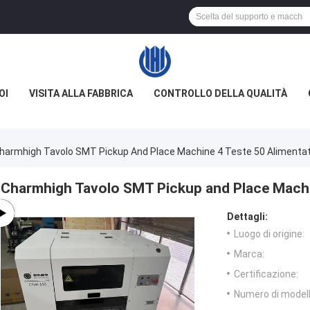
OI
VISITA ALLA FABBRICA
CONTROLLO DELLA QUALITÀ
harmhigh Tavolo SMT Pickup And Place Machine 4 Teste 50 Alimentat
Charmhigh Tavolo SMT Pickup and Place Machin
Dettagli:
Luogo di origine:
Marca:
Certificazione:
Numero di modell