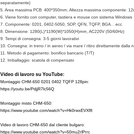
separatamente)
5. Area massima PCB: 400*350mm; Altezza massima componente: 1
6. Viene fornito con computer, tastiera e mouse con sistema Windows
7. Componente: 0201, 0402-5050, SOP, QFN, TQFP, BGA... ecc.
8. Dimensione: 1280(L)*1190(W)*1050(H)mm, AC220V (50/60Hz)
9. Tempi di consegna: 3-5 giorni lavorativi
10. Consegna: in treno / in aereo / via mare / ritiro direttamente dalla 
11. Metodo di pagamento: bonifico bancario (T/T)
12. Imballaggio: scatola di compensato
Video di lavoro su YouTube:
Montaggio CHM-650 0201 0402 TQFP 128pin:
https://youtu.be/PdjjR7lc56Q
Montaggio misto CHM-650:
https://www.youtube.com/watch?v=Hk0rwxEVXf8
Video di lavoro CHM-650 dal cliente bulgaro:
https://www.youtube.com/watch?v=50mu2rlPrrc