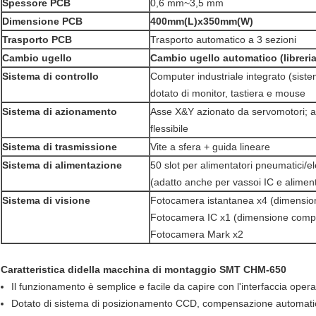
Spessore PCB
0,6 mm~3,5 mm
Dimensione PCB
400mm(L)x350mm(W)
Trasporto PCB
Trasporto automatico a 3 sezioni
Cambio ugello
Cambio ugello automatico (libreria 
Sistema di controllo
Computer industriale integrato (sis
dotato di monitor, tastiera e mouse
Sistema di azionamento
Asse X&Y azionato da servomotori; a
flessibile
Sistema di trasmissione
Vite a sfera + guida lineare
Sistema di alimentazione
50 slot per alimentatori pneumatici/
(adatto anche per vassoi IC e aliment
Sistema di visione
Fotocamera istantanea x4 (dimensio
Fotocamera IC x1 (dimensione compo
Fotocamera Mark x2
Caratteristica di
della macchina di montaggio SMT CHM-650
Il funzionamento è semplice e facile da capire con l'interfaccia opera
Dotato di sistema di posizionamento CCD, compensazione automatica