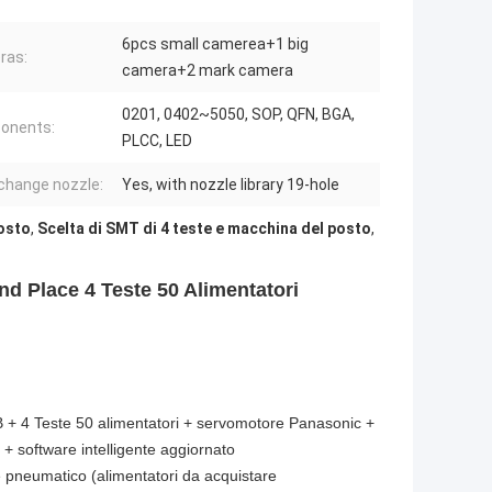
6pcs small camerea+1 big
ras:
camera+2 mark camera
0201, 0402~5050, SOP, QFN, BGA,
onents:
PLCC, LED
change nozzle:
Yes, with nozzle library 19-hole
osto
,
Scelta di SMT di 4 teste e macchina del posto
,
 Place 4 Teste 50 Alimentatori
 + 4 Teste 50 alimentatori + servomotore Panasonic +
+ software intelligente aggiornato
re pneumatico (alimentatori da acquistare