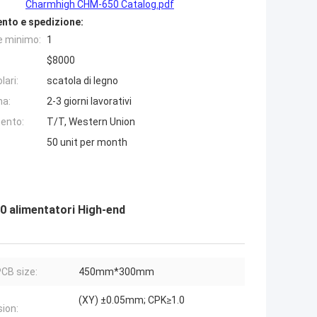
Charmhigh CHM-650 Catalog.pdf
nto e spedizione:
e minimo:
1
$8000
lari:
scatola di legno
na:
2-3 giorni lavorativi
ento:
T/T, Western Union
50 unit per month
0 alimentatori High-end
CB size:
450mm*300mm
(XY) ±0.05mm; CPK≥1.0
sion: