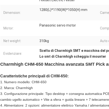
Feeder/Electric Feeder
1280(L)*1190(W)*1050(H) mm
Dimension:
Came
Panasonic servo motor
Motor:
Comp
Net weight:
310kg
Auto 
Scelta di Charmhigh SMT e macchina del p
Evidenziare:
Lo smt di Charmhigh scheggia il mounter
Charmhigh CHM-650 Macchina avanzata SMT Pick and
Caratteristiche principali di CHM-650:
1. Numero modello: CHM-650
2. Marca: Charmhigh
3. Configurazione principale: Tipo desktop + consegna automatica PCB
cambio ugello automatico + Vite a sfera + guida lineare + 7 telecamere 
4. Alimentatore: 2 opzioni: alimentatore elettrico Yamaha / alimentato