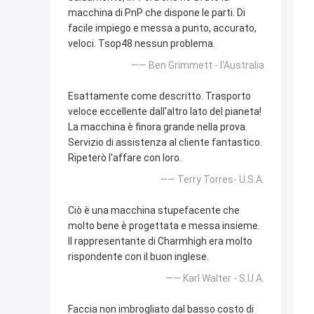
macchina di PnP che dispone le parti. Di
facile impiego e messa a punto, accurato,
veloci. Tsop48 nessun problema.
—— Ben Grimmett - l'Australia
Esattamente come descritto. Trasporto
veloce eccellente dall'altro lato del pianeta!
La macchina è finora grande nella prova.
Servizio di assistenza al cliente fantastico.
Ripeterò l'affare con loro.
—— Terry Torres- U.S.A.
Ciò è una macchina stupefacente che
molto bene è progettata e messa insieme.
Il rappresentante di Charmhigh era molto
rispondente con il buon inglese.
—— Karl Walter - S.U.A.
Faccia non imbrogliato dal basso costo di