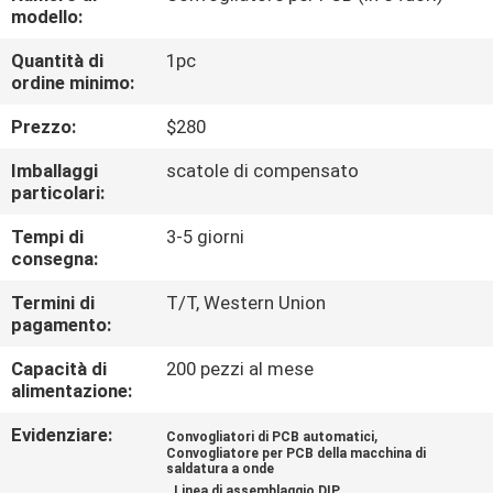
ALLA
modello:
FABBRICA
Quantità di
1pc
ordine minimo:
CONTROLLO
Prezzo:
$280
DELLA
Imballaggi
scatole di compensato
QUALITÀ
particolari:
Tempi di
3-5 giorni
consegna:
CONTATTACI
Termini di
T/T, Western Union
pagamento:
NOTIZIA
Capacità di
200 pezzi al mese
alimentazione:
SHOPPING
Evidenziare:
,
Convogliatori di PCB automatici
ON
Convogliatore per PCB della macchina di
saldatura a onde
LINE
,
Linea di assemblaggio DIP