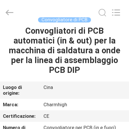
2016
-
2026
CHARMHIGH
TECHNOLOGY
Convogliatore di PCB
LIMITED.
All
Convogliatori di PCB
CASA
Rights
Reserved.
automatici (in & out) per la
PRODOTTI
macchina di saldatura a onde
per la linea di assemblaggio
VIDEO
PCB DIP
SU
Luogo di
Cina
origine:
DI
NOI
Marca:
Charmhigh
Certificazione:
CE
VISITA
Numero di
Convogliatore per PCB (in e fuori)