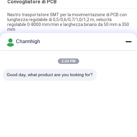
Convogliatore di PCB
Nastro trasportatore SMT per la movimentazione di PCB con
lunghezza regolabile di 0,5/0,6/0,7/1,0/1,2 m, velocità
regolabile 0-8000 mm/min e larghezza binario da 50 mm a 350
mm
Charmhigh
Nastro trasportatore di ispezione SMT Nastro trasportatore
di buffer PCB Con funzione stop-and-go
Nastro di alimentazione e scarico per saldatura a onda per
2:24 PM
macchine di saldatura a onda per linee di assemblaggio
DIP/THT
Good day, what product are you looking for?
Categorie popolari
Tutti
Scelta Di SMT E 
Linea Di Produzione 
Macchina Del Posto
Di SMT
Stampante Dello 
Forno Di Riflusso Di 
Stampino
SMT