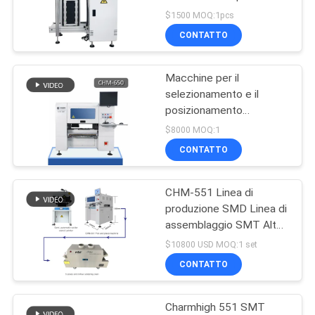
di produzione SMT
$1500 MOQ:1pcs
MAPPA
CONTATTO
DEL
Macchine per il
SITO
selezionamento e il
posizionamento
automatiche per circuiti
POLITICA
$8000 MOQ:1
stampati ad alta
CONTATTO
SULLA
precisione 0201
PRIVACY
CHM-551 Linea di
produzione SMD Linea di
assemblaggio SMT Alta
precisione 4 teste PCB
$10800 USD MOQ:1 set
Robot di produzione
CONTATTO
Charmhigh 551 SMT