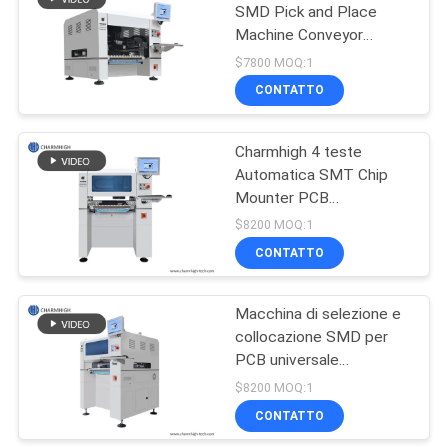
SMD Pick and Place
Machine Conveyor
automatico CPK≥1.0
$7800 MOQ:1
CONTATTO
Charmhigh 4 teste
Automatica SMT Chip
Mounter PCB
Assemblaggio SMD Pick
$8200 MOQ:1
And Place Machine
CONTATTO
Macchina di selezione e
collocazione SMD per
PCB universale
completamente
$8200 MOQ:1
automatica con base
CONTATTO
CHM-551