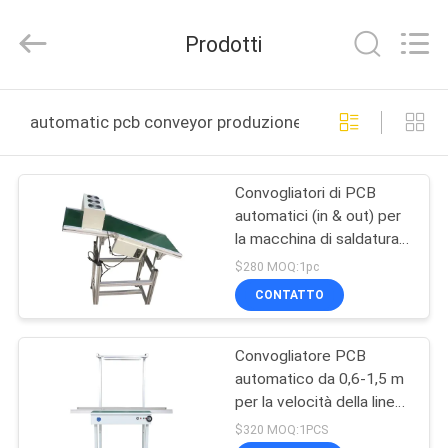
2016
-
2026
Prodotti
CHARMHIGH
TECHNOLOGY
LIMITED.
All
CASA
Rights
Reserved.
automatic pcb conveyor produzione online
PRODOTTI
Convogliatori di PCB
automatici (in & out) per
VIDEO
la macchina di saldatura a
onde per la linea di
$280 MOQ:1pc
assemblaggio PCB DIP
SU
CONTATTO
DI
Convogliatore PCB
NOI
automatico da 0,6-1,5 m
per la velocità della linea
VISITA
di produzione SMT
$320 MOQ:1PCS