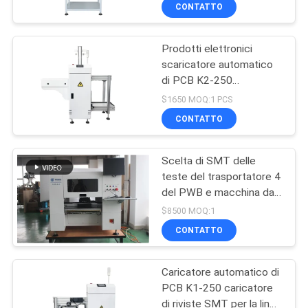
regolabile
ALLA
CONTATTO
FABBRICA
Prodotti elettronici
scaricatore automatico
CONTROLLO
di PCB K2-250
DELLA
caricatore di riviste SMT
$1650 MOQ:1 PCS
per la linea di montaggio
QUALITÀ
CONTATTO
SMT
Scelta di SMT delle
CONTATTACI
teste del trasportatore 4
del PWB e macchina da
NOTIZIA
tavolino CHM-650,
$8500 MOQ:1
cambiamento
CONTATTO
automatico del posto
SHOPPING
dell'ugello
Caricatore automatico di
ON
PCB K1-250 caricatore
LINE
di riviste SMT per la linea