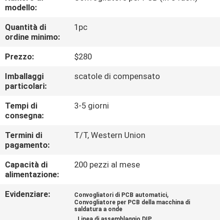
ALLA
modello:
FABBRICA
Quantità di
1pc
ordine minimo:
CONTROLLO
Prezzo:
$280
DELLA
Imballaggi
scatole di compensato
QUALITÀ
particolari:
Tempi di
3-5 giorni
consegna:
CONTATTACI
Termini di
T/T, Western Union
pagamento:
NOTIZIA
Capacità di
200 pezzi al mese
alimentazione:
SHOPPING
Evidenziare:
,
Convogliatori di PCB automatici
ON
Convogliatore per PCB della macchina di
saldatura a onde
LINE
,
Linea di assemblaggio DIP