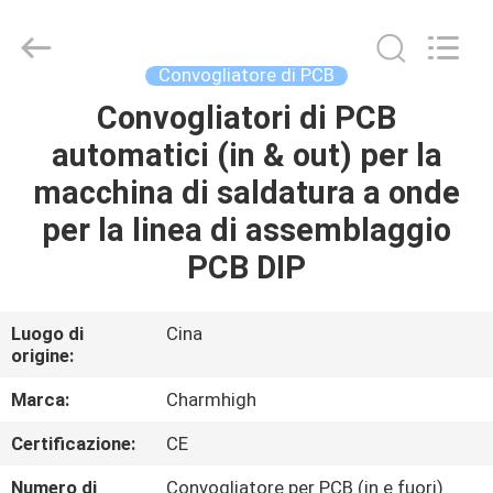
2016
-
2026
CHARMHIGH
TECHNOLOGY
Convogliatore di PCB
LIMITED.
All
Convogliatori di PCB
CASA
Rights
Reserved.
automatici (in & out) per la
PRODOTTI
macchina di saldatura a onde
per la linea di assemblaggio
VIDEO
PCB DIP
SU
Luogo di
Cina
origine:
DI
NOI
Marca:
Charmhigh
Certificazione:
CE
VISITA
Numero di
Convogliatore per PCB (in e fuori)