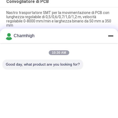
Convogliatore di PCB
Nastro trasportatore SMT per la movimentazione di PCB con
lunghezza regolabile di 0,5/0,6/0,7/1,0/1,2 m, velocità
regolabile 0-8000 mm/min e larghezza binario da 50 mm a 350
mm
Charmhigh
Nastro trasportatore di ispezione SMT Nastro trasportatore
di buffer PCB Con funzione stop-and-go
Nastro di alimentazione e scarico per saldatura a onda per
10:30 AM
macchine di saldatura a onda per linee di assemblaggio
DIP/THT
Good day, what product are you looking for?
Categorie popolari
Tutti
Scelta Di SMT E 
Linea Di Produzione 
Macchina Del Posto
Di SMT
Stampante Dello 
Forno Di Riflusso Di 
Stampino
SMT