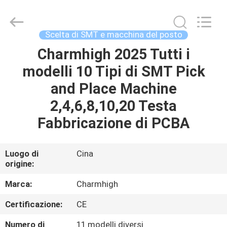
2016
-
2026
CHARMHIGH
TECHNOLOGY
Scelta di SMT e macchina del posto
LIMITED.
All
Charmhigh 2025 Tutti i
CASA
Rights
Reserved.
modelli 10 Tipi di SMT Pick
PRODOTTI
and Place Machine
2,4,6,8,10,20 Testa
VIDEO
Fabbricazione di PCBA
SU
Luogo di
Cina
origine:
DI
NOI
Marca:
Charmhigh
Certificazione:
CE
VISITA
Numero di
11 modelli diversi