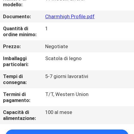
ALLA
modello:
FABBRICA
Documento:
Charmhigh Profile.pdf
Quantità di
1
CONTROLLO
ordine minimo:
DELLA
Prezzo:
Negotiate
QUALITÀ
Imballaggi
Scatola di legno
particolari:
CONTATTACI
Tempi di
5-7 giorni lavorativi
consegna:
NOTIZIA
Termini di
T/T, Western Union
pagamento:
SHOPPING
Capacità di
100 al mese
alimentazione:
ON
LINE