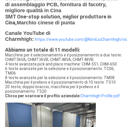
di assemblaggio PCB, fornitura di facotry,
migliore qualità in Cina
SMT One-stop solution, miglior produttore in
Cina,
Marchio cinese di punta
Canale YouTube di
Charmhigh:
https://www.youtube.com/@KimiLiuCharmhigh/vi
Abbiamo un totale di 11 modelli:
Macchine per il selezionamento e il posizionamento a due teste:
CHMT36VA, CHMT36VB, CHMT48VA, CHMT48VB
4 teste avanzata pick and place machine: CHM-551, CHM-650
6 teste avanzate per la selezione e il posizionamento: TC06,
TM06
8 teste avanzate per la selezione e il posizionamento: TM08
Macchina per il prelievo e il posizionamento di 10 teste: TS10
20 teste, doppio braccio, macchina per il prelievo e il
posizionamento: TS20
Clicca per scaricare il profilo aziendale:
Charmhigh Profile.pdf