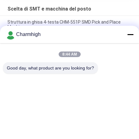
Scelta di SMT e macchina del posto
Struttura in ghisa 4-testa CHM-551P SMD Pick and Place
Machine
Charmhigh
Modulo TC06 di precisione elevata con design stretto,
macchina SMT pick and place, 6 teste, supporta 01005
8:44 AM
Charmhigh TM08 Macchina per il posizionamento del
montatore di chip SMT di produzione PCBA CPK≥1.0
Good day, what product are you looking for?
Categorie popolari
Tutti
Scelta Di SMT E 
Linea Di Produzione 
Macchina Del Posto
Di SMT
Stampante Dello 
Forno Di Riflusso Di 
Stampino
SMT
Piccola Macchina Di 
Alimentatore Di SMT