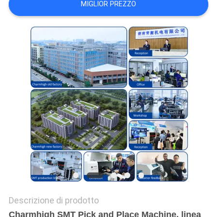
MIGLIOR PREZZO
MAPPA
DEL
SITO
POLITICA
SULLA
PRIVACY
Descrizione di prodotto
Charmhigh SMT Pick and Place Machine, linea