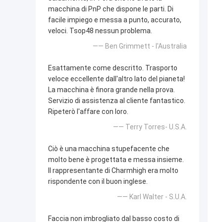
macchina di PnP che dispone le parti. Di
facile impiego e messa a punto, accurato,
veloci. Tsop48 nessun problema.
—— Ben Grimmett - l'Australia
Esattamente come descritto. Trasporto
veloce eccellente dall'altro lato del pianeta!
La macchina è finora grande nella prova.
Servizio di assistenza al cliente fantastico.
Ripeterò l'affare con loro.
—— Terry Torres- U.S.A.
Ciò è una macchina stupefacente che
molto bene è progettata e messa insieme.
Il rappresentante di Charmhigh era molto
rispondente con il buon inglese.
—— Karl Walter - S.U.A.
Faccia non imbrogliato dal basso costo di