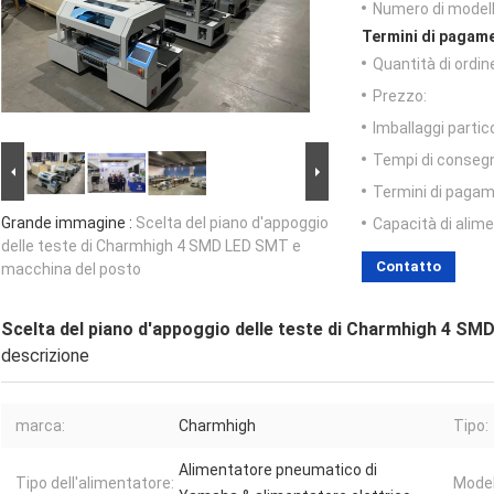
Numero di modell
Termini di pagame
Quantità di ordin
Prezzo:
Imballaggi partico
Tempi di conseg
Termini di pagam
Grande immagine :
Scelta del piano d'appoggio
Capacità di alim
delle teste di Charmhigh 4 SMD LED SMT e
Contatto
macchina del posto
Scelta del piano d'appoggio delle teste di Charmhigh 4 S
descrizione
marca:
Charmhigh
Tipo:
Alimentatore pneumatico di
Tipo dell'alimentatore:
Modell