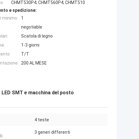
o:
CHMT530P4; CHMT560P4; CHMT510
nto e spedizione:
e minimo:
1
negotiable
lari:
Scatola di legno
na:
1-3 giorni
ento:
T/T
entazione:
200 AL MESE
MD LED SMT e macchina del posto
4 teste
3 generi differenti
i: