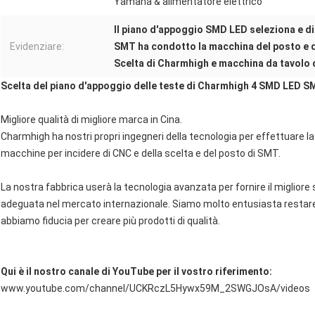
Yamaha & alimentatore elettrico
Il piano d'appoggio SMD LED seleziona e d
Evidenziare:
SMT ha condotto la macchina del posto e d
Scelta di Charmhigh e macchina da tavolo 
Scelta del piano d'appoggio delle teste di Charmhigh 4 SMD LED S
Migliore qualità di migliore marca in Cina.
Charmhigh ha nostri propri ingegneri della tecnologia per effettuare l
macchine per incidere di CNC e della scelta e del posto di SMT.
La nostra fabbrica userà la tecnologia avanzata per fornire il migliore
adeguata nel mercato internazionale. Siamo molto entusiasta restare f
abbiamo fiducia per creare più prodotti di qualità.
Qui è il nostro canale di YouTube per il vostro riferimento:
www.youtube.com/channel/UCKRczL5Hywx59M_2SWGJOsA/videos