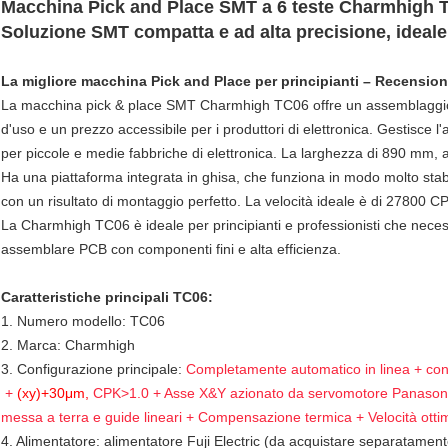
Macchina Pick and Place SMT a 6 teste Charmhigh
Soluzione SMT compatta e ad alta precisione, ideal
La migliore macchina Pick and Place per principianti – Recensi
La macchina pick & place SMT Charmhigh TC06 offre un assemblaggio P
d'uso e un prezzo accessibile per i produttori di elettronica. Gestisce
per piccole e medie fabbriche di elettronica. La larghezza di 890 mm, a
Ha una piattaforma integrata in ghisa, che funziona in modo molto st
con un risultato di montaggio perfetto. La velocità ideale è di 27800 C
La Charmhigh TC06 è ideale per principianti e professionisti che neces
assemblare PCB con componenti fini e alta efficienza.
Caratteristiche principali TC06:
1. Numero modello: TC06
2. Marca: Charmhigh
3. Configurazione principale:
Completamente automatico in linea + con
+
(xy)+30μm,
CPK>1.0 + Asse X&Y azionato da servomotore Panasonic 
messa a terra e guide lineari +
Compensazione termica + Velocità ott
4. Alimentatore: alimentatore Fuji Electric (da acquistare separatament