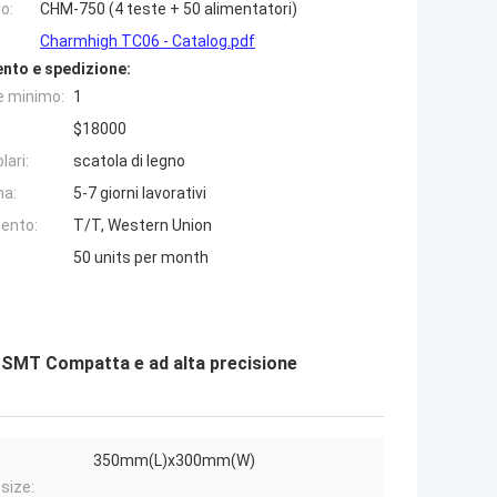
o:
CHM-750 (4 teste + 50 alimentatori)
Charmhigh TC06 - Catalog.pdf
nto e spedizione:
e minimo:
1
$18000
lari:
scatola di legno
na:
5-7 giorni lavorativi
ento:
T/T, Western Union
50 units per month
 SMT Compatta e ad alta precisione
350mm(L)x300mm(W)
size: