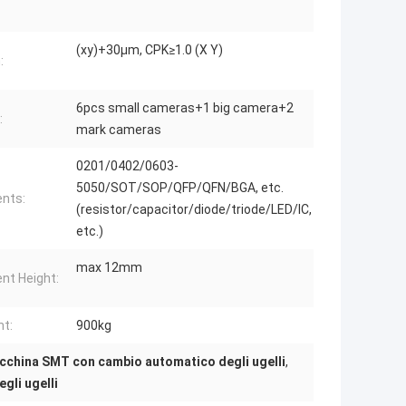
(xy)+30μm, CPK≥1.0 (X Y)
:
6pcs small cameras+1 big camera+2
:
mark cameras
0201/0402/0603-
5050/SOT/SOP/QFP/QFN/BGA, etc.
nts:
(resistor/capacitor/diode/triode/LED/IC,
etc.)
max 12mm
t Height:
ht:
900kg
cchina SMT con cambio automatico degli ugelli
,
gli ugelli