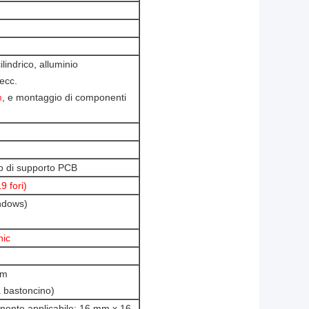
lindrico, alluminio
ecc.
m
, e montaggio di componenti
vo di supporto PCB
9 fori)
indows)
nic
mm
a bastoncino)
nente applicabile: 16 mm x 16