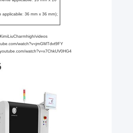
 applicabile: 36 mm x 36 mm);
KimiLiuCharmhigh/videos
outube.com/watch?v=jmGMTdvt9FY
w.youtube.com/watch?v=x7ChkUV0HG4