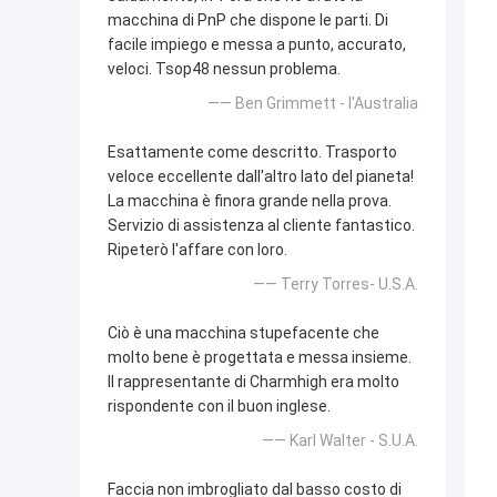
macchina di PnP che dispone le parti. Di
facile impiego e messa a punto, accurato,
veloci. Tsop48 nessun problema.
—— Ben Grimmett - l'Australia
Esattamente come descritto. Trasporto
veloce eccellente dall'altro lato del pianeta!
La macchina è finora grande nella prova.
Servizio di assistenza al cliente fantastico.
Ripeterò l'affare con loro.
—— Terry Torres- U.S.A.
Ciò è una macchina stupefacente che
molto bene è progettata e messa insieme.
Il rappresentante di Charmhigh era molto
rispondente con il buon inglese.
—— Karl Walter - S.U.A.
Faccia non imbrogliato dal basso costo di