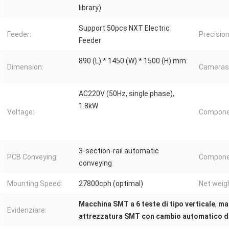
library)
Support 50pcs NXT Electric
Feeder:
Precision
Feeder
890 (L) * 1450 (W) * 1500 (H) mm
Dimension:
Cameras
AC220V (50Hz, single phase),
1.8kW
Voltage:
Compone
3-section-rail automatic
PCB Conveying:
Componen
conveying
Mounting Speed:
27800cph (optimal)
Net weig
Macchina SMT a 6 teste di tipo verticale
,
ma
Evidenziare:
attrezzatura SMT con cambio automatico de