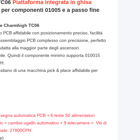
 TC06
Piattaforma integrata in ghisa
e per componenti 01005 e a passo fine
one Charmhigh TC06
CB affidabile con posizionamento preciso, facilità
 l'assemblaggio PCB complesso con precisione, perfetto
datta alla maggior parte degli ascensori.
abile. Quindi il componente minimo supporta 010015
PH.
sitano di una macchina pick & place affidabile per
segna automatica PCB + 6 teste 50 alimentatori
+ cambio ugello automatico + 9 telecamere + Viti di
imale: 27800CPH
e)