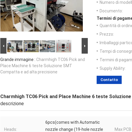
Numero di modell
Documento:
Termini di pagame
Quantità di ordin
Prezzo:
Imballaggi partico
Tempi di conseg
Grande immagine :
Charmhigh TC06 Pick and
Termini di pagam
Place Machine 6 teste Soluzione SMT
Supply Ability:
Compatta e ad alta precisione
Contatto
Charmhigh TC06 Pick and Place Machine 6 teste Soluzione
descrizione
6pcs(comes with Automatic
Heads:
nozzle change (19-hole nozzle
Max PCB 