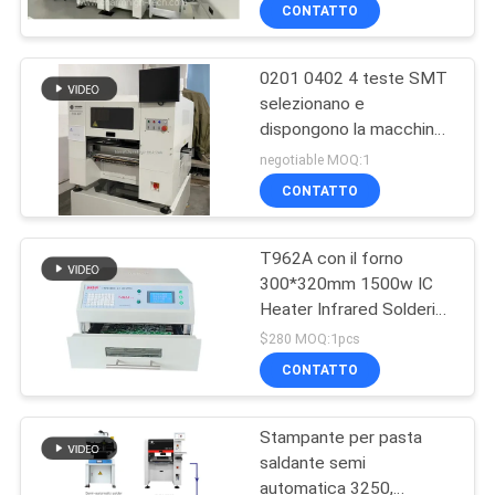
Place Machine 830
ALLA
CONTATTO
Reflow Oven
FABBRICA
0201 0402 4 teste SMT
23
selezionano e
CONTROLLO
dispongono la macchina
Stampante dello
DELLA
con il commutatore
negotiable MOQ:1
stampino
automatico dell'ugello
QUALITÀ
CONTATTO
T962A con il forno
CONTATTACI
300*320mm 1500w IC
Heater Infrared Soldering
34
NOTIZIA
Station di riflusso di
$280 MOQ:1pcs
Benchtop dello scarico
Forno di riflusso di
CONTATTO
SHOPPING
SMT
Stampante per pasta
ON
saldante semi
LINE
automatica 3250,