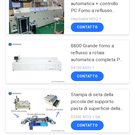
automatica + controllo
PC Forno a reflusso
19
senza piombo 8 temp
negotiable MOQ:1
Zoni di saldatura
scelta dello smd e
CONTATTO
macchina del posto
8800 Grande forno a
reflusso a rotaia
automatica completa PC
Controllo senza piombo
$9100 MOQ:1
3180x500mm
CONTATTO
8
Catena di
Stampa di seta della
piccola del supporto
montaggio del PWB
pasta di superficie della
lega per saldatura,
$5360 MOQ:1 Set
CHMT48VB Chip
CONTATTO
Mounter, linea di