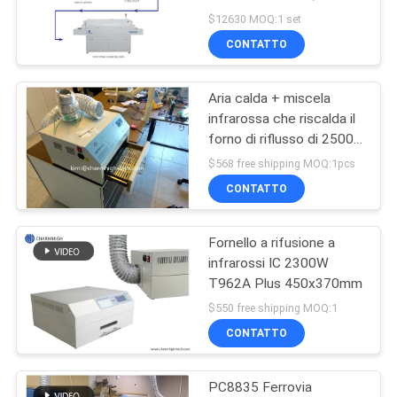
macchina per il prelievo
$12630 MOQ:1 set
di CHM-551P SMT
MAPPA
CONTATTO
21
DEL
Aria calda + miscela
SITO
Alimentatore di SMT
infrarossa che riscalda il
forno di riflusso di 2500w
SMT, tipo saldatrice del
POLITICA
$568 free shipping MOQ:1pcs
cassetto
CONTATTO
SULLA
PRIVACY
Fornello a rifusione a
21
infrarossi IC 2300W
Piccola macchina di
T962A Plus 450x370mm
$550 free shipping MOQ:1
SMT
CONTATTO
PC8835 Ferrovia