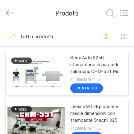
2016
-
2026
Prodotti
CHARMHIGH
TECHNOLOGY
LIMITED.
All
CASA
Rights
74
Reserved.
Tutti i prodotti
Scelta di SMT e
PRODOTTI
macchina del posto
Semi Auto 3250
stampatrice di pasta di
VIDEO
saldatura, CHM-551 Pick
Place Machine, 830
$11500 MOQ:1 set
Reflow Oven
SU
CONTATTO
37
DI
Linea di produzione
Linea SMT di piccole e
NOI
medie dimensioni con
di SMT
stampante Stecnil 3250
VISITA
CHM-551 SMT Pick and
$12000 MOQ:1 set