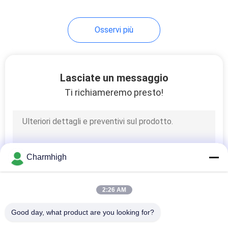
produzione di SMT del
riscaldamento del PWB
10
Osservi più
Accessori di SMT
Lasciate un messaggio
Ti richiameremo presto!
6
saldatrice dell'onda
Charmhigh
2:26 AM
Good day, what product are you looking for?